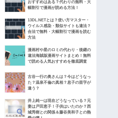
おすすめはある？代わりの無料・大
幅割引で漫画が読める方法！
13DL.NETとは？使い方マスター・
ウイルス感染・類似サイトも違法？
合法で無料・大幅割引で漫画を読む
方法
漫画村や星のロミの代わり・後継の
違法海賊版漫画サイトまとめ！無料
で読める人気おすすめを徹底調査
古谷一行の奥さんは？今はどうなっ
た？温泉不倫の真相？息子の苗字が
違う？
井上純一は現在どうなっている？元
妻は戸田恵子！子供はいたのか？西
城秀樹との関係＆藤谷美和子との熱
愛の噂！