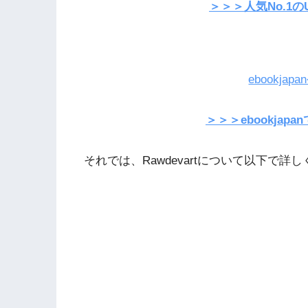
＞＞＞人気No.1の
ebookja
＞＞＞ebookja
それでは、Rawdevartについて以下で詳